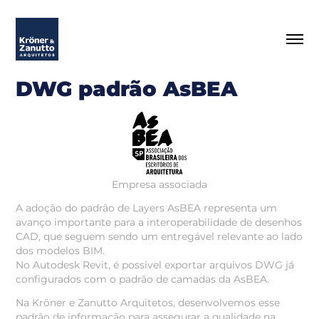
DWG padrão AsBEA
Empresa associada
A adoção do padrão de Layers AsBEA representa um
avanço importante para a interoperabilidade de desenhos
CAD, que seguem sendo um entregável relevante ao lado
dos modelos BIM.
No Autodesk Revit, é possível exportar arquivos DWG já
configurados com o padrão de camadas da AsBEA.
Na Kröner e Zanutto Arquitetos, desenvolvemos esse
padrão de informação para assegurar a qualidade na