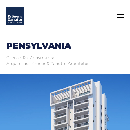
PENSYLVANIA
Cliente: RN Construtora
Arquitetura: Kröner & Zanutto Arquitetos